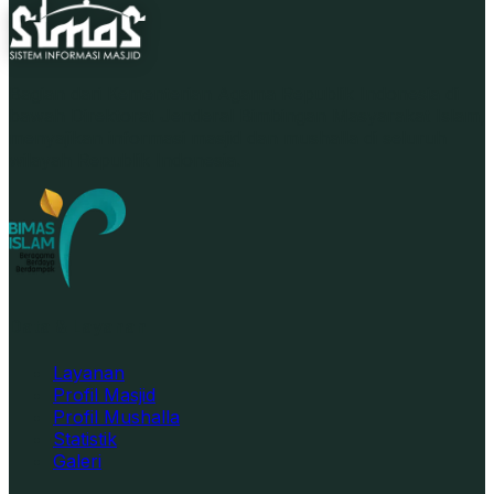
Bagian dari Kementerian Agama Republik Indonesia di
bawah Direktorat Jenderal Bimbingan Masyarakat Islam,
menyajikan informasi masjid dan mushalla di seluruh
wilayah Republik Indonesia.
Data & Layanan
Layanan
Profil Masjid
Profil Mushalla
Statistik
Galeri