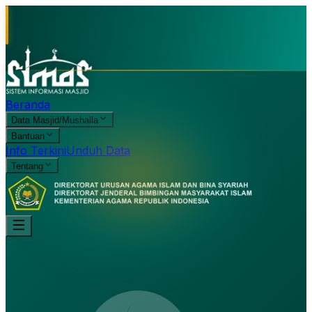
Beranda
Data Masjid/Mushalla
Bantuan
Info Terkini
Unduh Data
Tentang