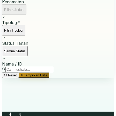
Kecamatan
Pilih kab dulu
Tipologi
*
Pilih Tipologi
Status Tanah
Semua Status
Nama / ID
Reset
Tampilkan Data
Mulai Pencarian
Pilih
Tipologi
dan
Provinsi
, lalu klik
Tampilkan Data
.
Masjid Raya & Masjid Negara tidak perlu filter provinsi.