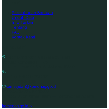
Informasi
Permohonan Bantuan
Unduh Data
Info Terkini
Tentang
FAQ
Kontak Kami
Alamat Kami
Ditjen Bimbingan Masyarakat Islam
Gedung Kemenag RI Lt.6
Jl. M. H. Thamrin No. 6, Jakarta 10340
Hunting: (+6221) 3812871
(+6221) 31924509
kemasjidan@kemenag.go.id
P.O.BOX. 3733 JKP 10037
©
2026
Ditjen Bimas Islam — Kementerian Agama
Republik Indonesia
kemenag.go.id