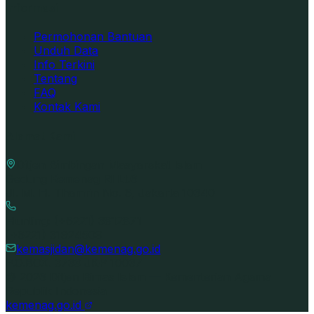
Informasi
Permohonan Bantuan
Unduh Data
Info Terkini
Tentang
FAQ
Kontak Kami
Alamat Kami
Ditjen Bimbingan Masyarakat Islam
Gedung Kemenag RI Lt.6
Jl. M. H. Thamrin No. 6, Jakarta 10340
Hunting: (+6221) 3812871
(+6221) 31924509
kemasjidan@kemenag.go.id
P.O.BOX. 3733 JKP 10037
©
2026
Ditjen Bimas Islam — Kementerian Agama
Republik Indonesia
kemenag.go.id