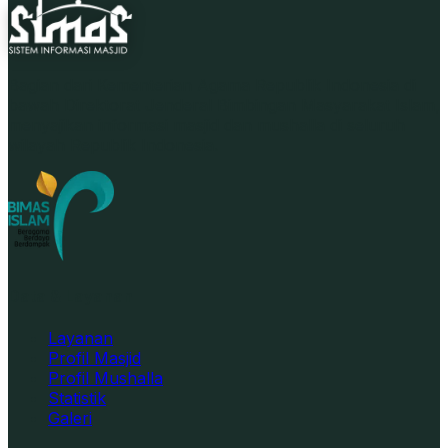
Bagian dari Kementerian Agama Republik Indonesia di
bawah Direktorat Jenderal Bimbingan Masyarakat Islam,
menyajikan informasi masjid dan mushalla di seluruh
wilayah Republik Indonesia.
Data & Layanan
Layanan
Profil Masjid
Profil Mushalla
Statistik
Galeri