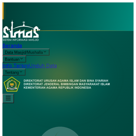
Beranda
Data Masjid/Mushalla
Bantuan
Info Terkini
Unduh Data
Tentang