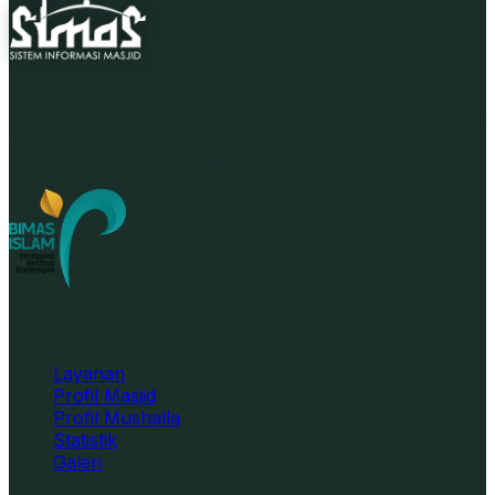
Bagian dari Kementerian Agama Republik Indonesia di
bawah Direktorat Jenderal Bimbingan Masyarakat Islam,
menyajikan informasi masjid dan mushalla di seluruh
wilayah Republik Indonesia.
Data & Layanan
Layanan
Profil Masjid
Profil Mushalla
Statistik
Galeri