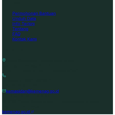
Informasi
Permohonan Bantuan
Unduh Data
Info Terkini
Tentang
FAQ
Kontak Kami
Alamat Kami
Ditjen Bimbingan Masyarakat Islam
Gedung Kemenag RI Lt.6
Jl. M. H. Thamrin No. 6, Jakarta 10340
Hunting: (+6221) 3812871
(+6221) 31924509
kemasjidan@kemenag.go.id
P.O.BOX. 3733 JKP 10037
©
2026
Ditjen Bimas Islam — Kementerian Agama
Republik Indonesia
kemenag.go.id