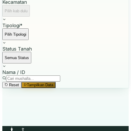
Kecamatan
Pilih kab dulu
Tipologi
*
Pilih Tipologi
Status Tanah
Semua Status
Nama / ID
Reset
Tampilkan Data
Mulai Pencarian
Pilih
Tipologi
dan
Provinsi
, lalu klik
Tampilkan Data
.
Masjid Raya & Masjid Negara tidak perlu filter provinsi.