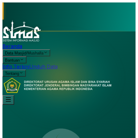
Beranda
Data Masjid/Mushalla
Bantuan
Info Terkini
Unduh Data
Tentang