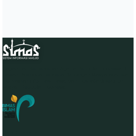
Bagian dari Kementerian Agama Republik Indonesia di
bawah Direktorat Jenderal Bimbingan Masyarakat Islam,
menyajikan informasi masjid dan mushalla di seluruh
wilayah Republik Indonesia.
Data & Layanan