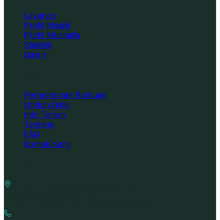
Layanan
Profil Masjid
Profil Mushalla
Statistik
Galeri
Informasi
Permohonan Bantuan
Unduh Data
Info Terkini
Tentang
FAQ
Kontak Kami
Alamat Kami
Ditjen Bimbingan Masyarakat Islam
Gedung Kemenag RI Lt.6
Jl. M. H. Thamrin No. 6, Jakarta 10340