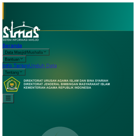
Beranda
Data Masjid/Mushalla
Bantuan
Info Terkini
Unduh Data
Tentang