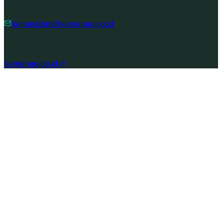
Hunting: (+6221) 3812871
(+6221) 31924509
kemasjidan@kemenag.go.id
P.O.BOX. 3733 JKP 10037
©
2026
Ditjen Bimas Islam — Kementerian Agama
Republik Indonesia
kemenag.go.id