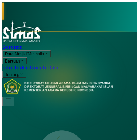
Beranda
Data Masjid/Mushalla
Bantuan
Info Terkini
Unduh Data
Tentang