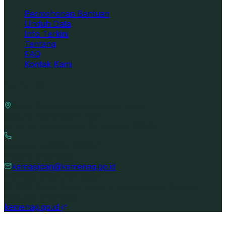
Permohonan Bantuan
Unduh Data
Info Terkini
Tentang
FAQ
Kontak Kami
Alamat Kami
Ditjen Bimbingan Masyarakat Islam
Gedung Kemenag RI Lt.6
Jl. M. H. Thamrin No. 6, Jakarta 10340
Hunting: (+6221) 3812871
(+6221) 31924509
kemasjidan@kemenag.go.id
P.O.BOX. 3733 JKP 10037
©
2026
Ditjen Bimas Islam — Kementerian Agama
Republik Indonesia
kemenag.go.id