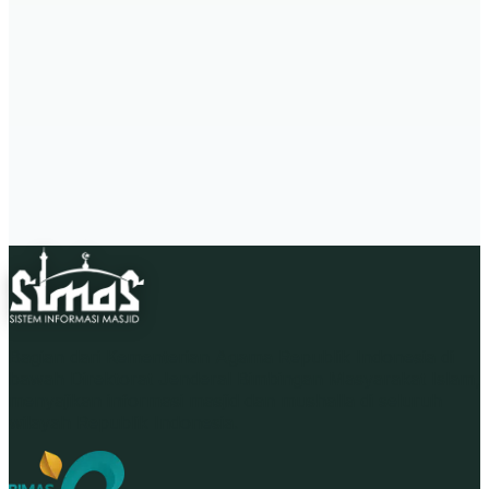
Kegiatan Rutin
Aktivitas keagamaan & sosial
Bagian dari Kementerian Agama Republik Indonesia di
bawah Direktorat Jenderal Bimbingan Masyarakat Islam,
menyajikan informasi masjid dan mushalla di seluruh
wilayah Republik Indonesia.