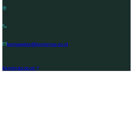
Ditjen Bimbingan Masyarakat Islam
Gedung Kemenag RI Lt.6
Jl. M. H. Thamrin No. 6, Jakarta 10340
Hunting: (+6221) 3812871
(+6221) 31924509
kemasjidan@kemenag.go.id
P.O.BOX. 3733 JKP 10037
©
2026
Ditjen Bimas Islam — Kementerian Agama
Republik Indonesia
kemenag.go.id