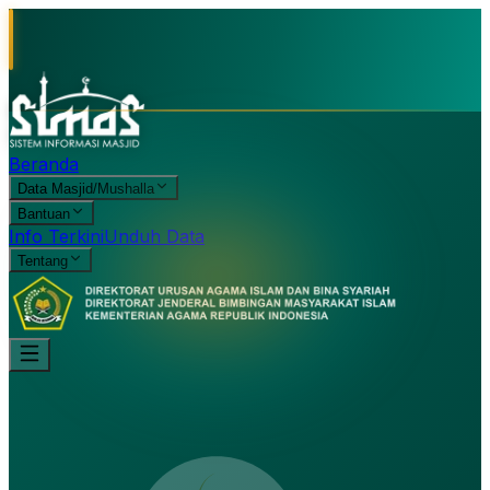
Beranda
Data Masjid/Mushalla
Bantuan
Info Terkini
Unduh Data
Tentang